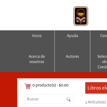
Inicio
Ayuda
Con
Acerca de
Autores
Selec
nosotros
ob
Coedi
0 producto(s) - $0.00
Libros e
3 Artículo(s)