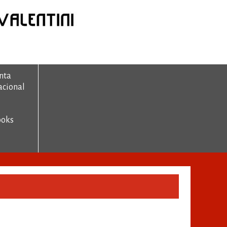
nta
acional
ooks