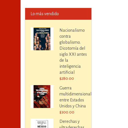
Lo más vendido
Nacionalismo
contra
globalismo.
Dicotomía del
siglo XXI antes
de la
inteligencia
artificial
$280.00
Guerra
multidimensional
entre Estados
Unidos y China
$300.00
Derechas y
ultraderechas