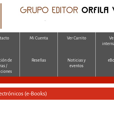
tacto
Mi Cuenta
Ver Carrito
Ve
intern
ción de
Reseñas
Noticias y
eB
ras /
eventos
ciones
lectrónicos (e-Books)