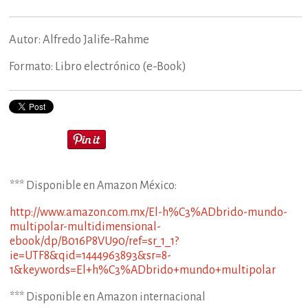
Autor: Alfredo Jalife-Rahme
Formato: Libro electrónico (e-Book)
*** Disponible en Amazon México:
http://www.amazon.com.mx/El-h%C3%ADbrido-mundo-
multipolar-multidimensional-
ebook/dp/B016P8VU90/ref=sr_1_1?
ie=UTF8&qid=1444963893&sr=8-
1&keywords=El+h%C3%ADbrido+mundo+multipolar
*** Disponible en Amazon internacional