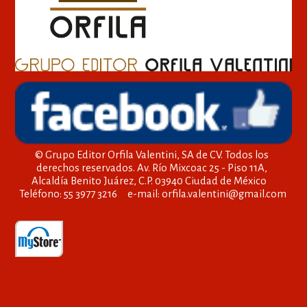
© Grupo Editor Orfila Valentini, SA de CV. Todos los
derechos reservados. Av. Río Mixcoac 25 - Piso 11A,
Alcaldía Benito Juárez, C.P. 03940 Ciudad de México
Teléfono: 55 3977 3216 e-mail: orfila.valentini@gmail.com