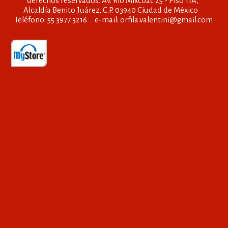
derechos reservados. Av. Río Mixcoac 25 - Piso 11A,
Alcaldía Benito Juárez, C.P. 03940 Ciudad de México
Teléfono: 55 3977 3216 e-mail: orfila.valentini@gmail.com