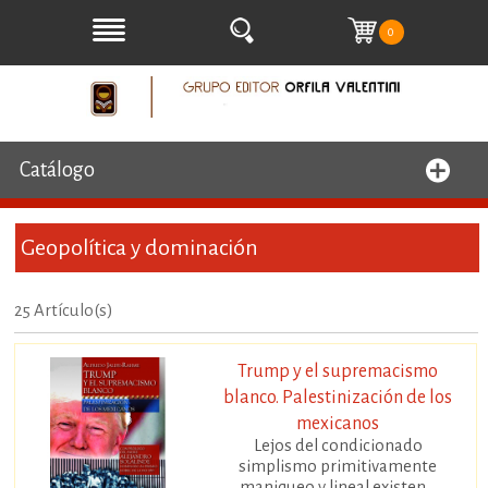
0
Catálogo
Geopolítica y dominación
25 Artículo(s)
Trump y el supremacismo
blanco. Palestinización de los
mexicanos
Lejos del condicionado
simplismo primitivamente
maniqueo y lineal existen...