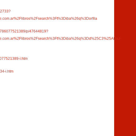
422733?
e.com.ar%2Flibros%2Fsearch%3Ft%3Diba%26q%3Dorfila
mo/9786077521389/p/47644819?
ibre.com.ar%2Flibros%2Fsearch%3Ft%3Diba%26q%3Dd%25C3%25ADaz-
6077521389-i.htm
34-i.htm