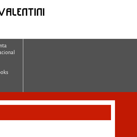
nta
acional
ooks