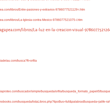
pea.com/libros/Entre-pasiones-y-extravios-9786077521129-i.htm
pea.com/libros/La-Iglesia-contra-Mexico-9786077521075-i.htm
agapea.com/libros/La-luz-en-la-creacion-visual-978607752126
riadelau.com/busca?ft=orfila
reriaproteo.com/buscador/simple/busqueda/orfila/busqueda_formato_papel/0/busq
amobooks.com/busqueda/listaLibros.php?tipoBus=full&palabrasBusqueda=jalife-r