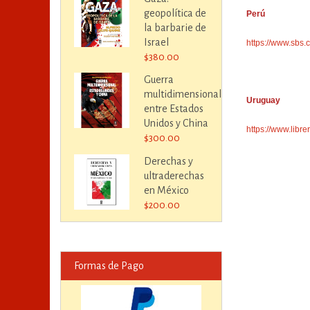
geopolítica de
Perú
la barbarie de
Israel
https://www.sbs.
$380.00
Guerra
multidimensional
Uruguay
entre Estados
Unidos y China
https://www.lib
$300.00
Derechas y
ultraderechas
en México
$200.00
Formas de Pago