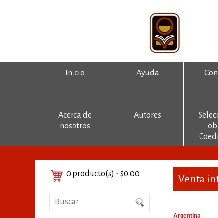
Inicio
Ayuda
Con
Acerca de
Autores
Selec
nosotros
ob
Coedi
0 producto(s) - $0.00
Venta in
Argentina