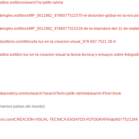
alibre.es/libros/search?q=jalife-rahme
orteingles.es/libros/MP_0012982_9786077521570-el-desorden-global-en-la-era-p
orteingles.es/libros/MP_0012982_9786077521518-de-la-impostura-del-11-de-sep
stuslibros.com/libros/la-luz-en-la-creacion-visual_978-607-7521-26-6
alibre.es/libro-luz-en-la-creacion-visual-la-teoria-tecnica-y-ensayos-sobre-foto
kdepository.com/es/search?searchTerm=jalife-rahme&search=Find+book
 diversos países del mundo]
mazon.com/CREACION-VISUAL-TECNICA-ENSAYOS-FOTOGRAFIA/dp/6077521264