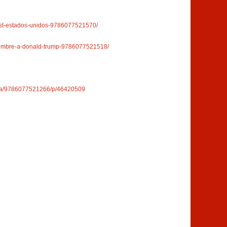
ost-estados-unidos-9786077521570/
tiembre-a-donald-trump-9786077521518/
grafia/9786077521266/p/46420509