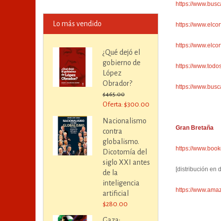
https://www.busc
Lo más vendido
https://www.elc
https://www.elc
¿Qué dejó el
gobierno de
https://www.todo
López
Obrador?
https://www.busc
$465.00
Oferta: $300.00
Nacionalismo
Gran Bretaña
contra
globalismo.
https://www.boo
Dicotomía del
siglo XXI antes
[distribución en
de la
inteligencia
https://www.a
artificial
$280.00
Gaza: