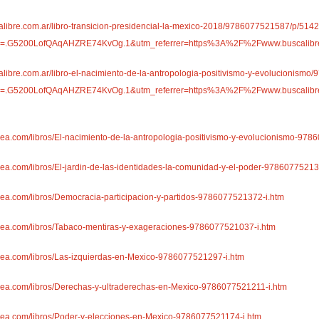
calibre.com.ar/libro-transicion-presidencial-la-mexico-2018/9786077521587/p/51
id=.G5200LofQAqAHZRE74KvOg.1&utm_referrer=https%3A%2F%2Fwww.buscalibr
alibre.com.ar/libro-el-nacimiento-de-la-antropologia-positivismo-y-evolucionis
id=.G5200LofQAqAHZRE74KvOg.1&utm_referrer=https%3A%2F%2Fwww.buscal
ea.com/libros/El-nacimiento-de-la-antropologia-positivismo-y-evolucionismo-978
ea.com/libros/El-jardin-de-las-identidades-la-comunidad-y-el-poder-97860775213
pea.com/libros/Democracia-participacion-y-partidos-9786077521372-i.htm
pea.com/libros/Tabaco-mentiras-y-exageraciones-9786077521037-i.htm
pea.com/libros/Las-izquierdas-en-Mexico-9786077521297-i.htm
pea.com/libros/Derechas-y-ultraderechas-en-Mexico-9786077521211-i.htm
pea.com/libros/Poder-y-elecciones-en-Mexico-9786077521174-i.htm