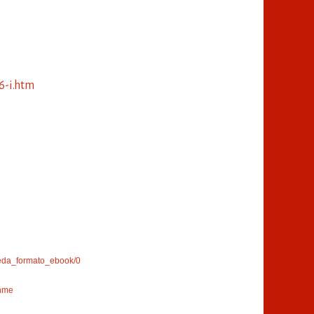
6-i.htm
ueda_formato_ebook/0
ahme