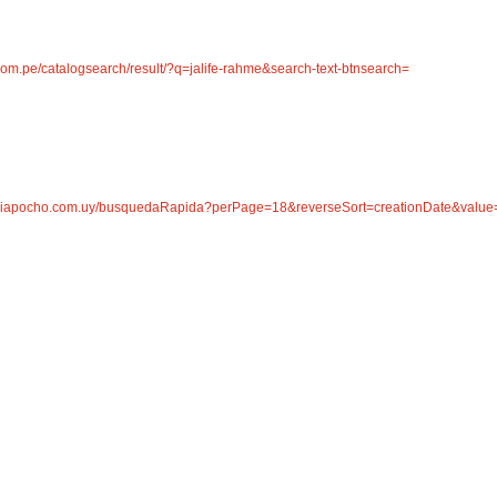
com.pe/catalogsearch/result/?q=jalife-rahme&search-text-btnsearch=
reriapocho.com.uy/busquedaRapida?perPage=18&reverseSort=creationDate&value=