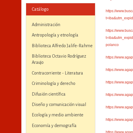
Catálogo
https://www.bus
t=iba&utm_exp
Administración
https://www.busc
Antropología y etnología
t=iba&utm_exp
polanco
Biblioteca Alfredo Jalife-Rahme
Biblioteca Octavio Rodríguez
https://www.agap
Araujo
https://www.agap
Contracorriente - Literatura
https://www.aga
Criminología y derecho
Difusión científica
https://www.aga
Diseño y comunicación visual
https://www.aga
Ecología y medio ambiente
https://www.aga
Economía y demografía
https://www.aga