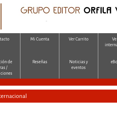
tacto
Mi Cuenta
Ver Carrito
Ve
intern
ción de
Reseñas
Noticias y
eB
ras /
eventos
ciones
ternacional