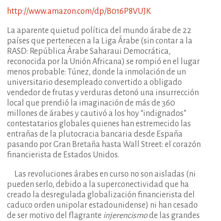
http://www.amazon.com/dp/B016P8VUJK
La aparente quietud política del mundo árabe de 22
países que pertenecen a la Liga Árabe (sin contar a la
RASD: República Árabe Saharaui Democrática,
reconocida por la Unión Africana) se rompió en el lugar
menos probable: Túnez, donde la inmolación de un
universitario desempleado convertido a obligado
vendedor de frutas y verduras detonó una insurrección
local que prendió la imaginación de más de 360
millones de árabes y cautivó a los hoy “indignados”
contestatarios globales quienes han estremecido las
entrañas de la plutocracia bancaria desde España
pasando por Gran Bretaña hasta Wall Street: el corazón
financierista de Estados Unidos.
Las revoluciones árabes en curso no son aisladas (ni
pueden serlo, debido a la superconectividad que ha
creado la desregulada globalización financierista del
caduco orden unipolar estadounidense) ni han cesado
de ser motivo del flagrante
injerencismo
de las grandes