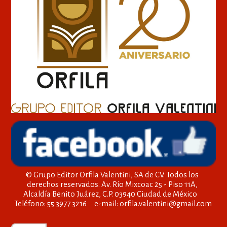
© Grupo Editor Orfila Valentini, SA de CV. Todos los
derechos reservados. Av. Río Mixcoac 25 - Piso 11A,
Alcaldía Benito Juárez, C.P. 03940 Ciudad de México
Teléfono: 55 3977 3216 e-mail: orfila.valentini@gmail.com