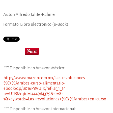
Autor: Alfredo Jalife-Rahme
Formato: Libro electrónico (e-Book)
*** Disponible en Amazon México:
http://www.amazon.com.mx/Las-revoluciones-
%C3%A1rabes-curso-alimentario-
ebook/dp/B016P8VUJK/ref=sr_1_1?
ie=UTF8&qid=1444964379&sr=8-
1&keywords=Las+revoluciones+%C3%A1rabes+en+curso
*** Disponible en Amazon internacional: