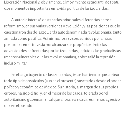
Liberación Nacional y, obviamente, el movimiento estudiantil de 1968,
dos momentos importantes en la vida política de las izquierdas.
Al autor le interesó destacar las principales diferencias entre el
reformismo, en sus varias versiones y evolución, y las posiciones que lo
cuestionaron desde la izquierda autodenominada revolucionaria, tanto
armada como pacífica. Asimismo, los reveses sufridos por ambas
posiciones en su travesía por alcanzar sus propósitos. Entre las
adversidades enfrentadas por las izquierdas, incluidas las gradualistas
(menos vulnerables que las revolucionarias), sobresalió la represión
incluso militar.
En el largo trayecto de las izquierdas, éstas han tenido que sortear
todo tipo de obstáculos (aun en el presente) suscitados desde el poder
político y económico de México. Su historia, al margen de sus propios
errores, ha sido difícil y, en el mejor de los casos, tolerada por el
autoritarismo gubernamental que ahora, vale decir, es menos agresivo
que en el pasado.