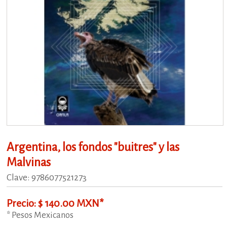
Argentina, los fondos "buitres" y las
Malvinas
Clave: 9786077521273
Precio: $ 140.00 MXN*
* Pesos Mexicanos