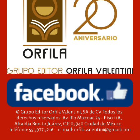
© Grupo Editor Orfila Valentini, SA de CV. Todos los
derechos reservados. Av. Río Mixcoac 25 - Piso 11A,
Alcaldía Benito Juárez, C.P. 03940 Ciudad de México
Teléfono: 55 3977 3216 e-mail: orfila.valentini@gmail.com