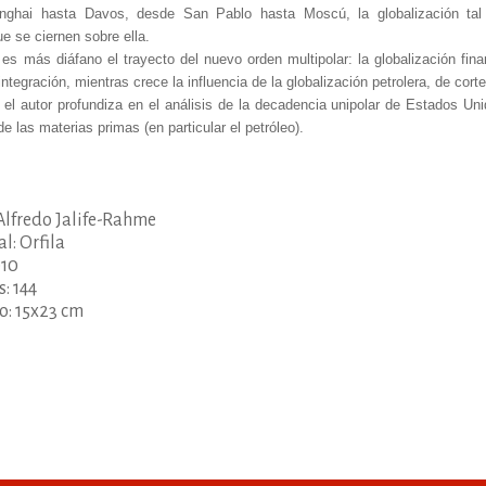
ghai hasta Davos, desde San Pablo hasta Moscú, la globalización tal
e se ciernen sobre ella.
es más diáfano el trayecto del nuevo orden multipolar: la globalización fina
tegración, mientras crece la influencia de la globalización petrolera, de corte
 el autor profundiza en el análisis de la decadencia unipolar de Estados Unid
 las materias primas (en particular el petróleo).
Alfredo Jalife-Rahme
al: Orfila
010
: 144
o: 15x23 cm