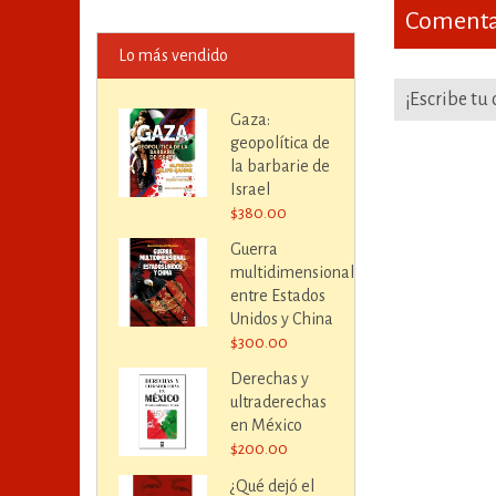
Comentar
Lo más vendido
¡Escribe tu
Gaza:
geopolítica de
la barbarie de
Israel
$380.00
Guerra
multidimensional
entre Estados
Unidos y China
$300.00
Derechas y
ultraderechas
en México
$200.00
¿Qué dejó el