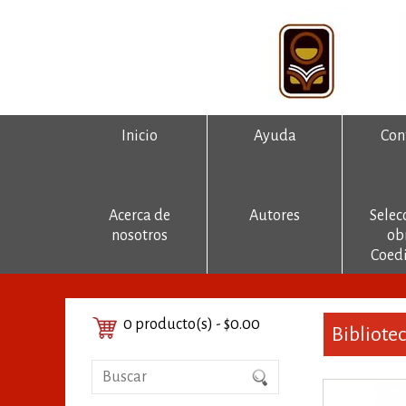
Inicio
Ayuda
Con
Acerca de
Autores
Selec
nosotros
ob
Coedi
0 producto(s) - $0.00
Bibliote