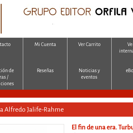
tacto
Mi Cuenta
Ver Carrito
Ve
intern
ción de
Reseñas
Noticias y
eB
ras /
eventos
ciones
ca Alfredo Jalife-Rahme
El fin de una era. Turb