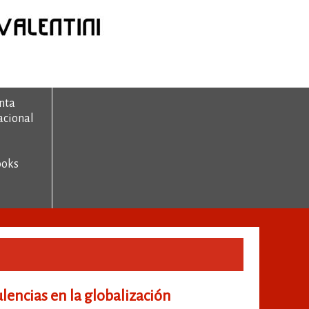
nta
acional
ooks
ulencias en la globalización