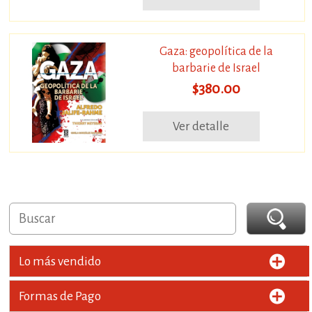
Gaza: geopolítica de la
barbarie de Israel
$380.00
Ver detalle
Lo más vendido
Formas de Pago