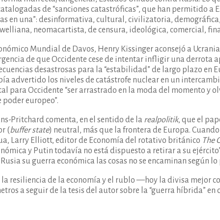
 catalogadas de “sanciones catastróficas”, que han permitido 
ras en una”: desinformativa, cultural, civilizatoria, demográfic
rwelliana, neomacartista, de censura, ideológica, comercial, fin
conómico Mundial de Davos, Henry Kissinger aconsejó a Ucrania c
rgencia de que Occidente cese de intentar infligir una derrota a
ecuencias desastrosas para la “estabilidad” de largo plazo en E
bía advertido los niveles de catástrofe nuclear en un intercamb
atal para Occidente “ser arrastrado en la moda del momento y ol
e poder europeo”.
s-Pritchard comenta, en el sentido de la
realpolitik
, que el pa
r (
buffer state
) neutral, más que la frontera de Europa. Cuando 
a, Larry Elliott, editor de Economía del rotativo británico
The 
nómica y Putin todavía no está dispuesto a retirar a su ejército
 Rusia su guerra económica las cosas no se encaminan según lo 
la resiliencia de la economía y el rublo —hoy la divisa mejor
tros a seguir de la tesis del autor sobre la “guerra híbrida” en 