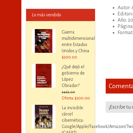
Autor: 
Editori
Lo más vendido
Año: 2
Página
Guerra
Formato
multidimensional
entre Estados
Unidos y China
$300.00
¿Qué dejó el
gobierno de
López
Comentar
Obrador?
$465.00
Oferta: $300.00
¡Escribe tu
La invisible
cárcel
cibernética:
Google/Apple/Facebook/Amazon/Twi
(GAFAT)