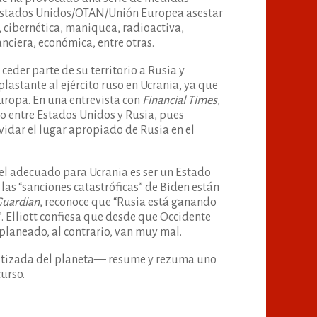
a Estados Unidos/OTAN/Unión Europea asestar
a, cibernética, maniquea, radioactiva,
anciera, económica, entre otras.
eder parte de su territorio a Rusia y
plastante al ejército ruso en Ucrania, ya que
uropa. En una entrevista con
Financial Times
,
io entre Estados Unidos y Rusia, pues
vidar el lugar apropiado de Rusia en el
pel adecuado para Ucrania es ser un Estado
las “sanciones catastróficas” de Biden están
Guardian
, reconoce que “Rusia está ganando
”. Elliott confiesa que desde que Occidente
planeado, al contrario, van muy mal.
 cotizada del planeta— resume y rezuma uno
curso.