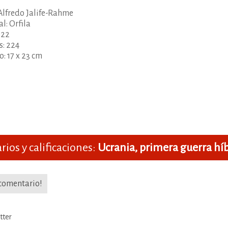
Alfredo Jalife-Rahme
al: Orfila
022
s: 224
: 17 x 23 cm
ios y calificaciones:
Ucrania, primera guerra híb
 comentario!
tter