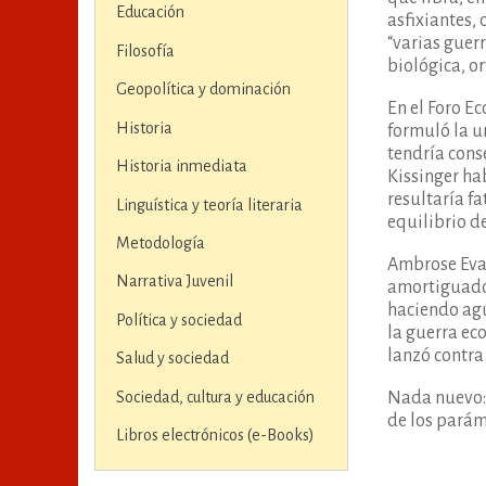
Educación
asfixiantes,
“varias guer
Filosofía
biológica, o
Geopolítica y dominación
En el Foro E
Historia
formuló la u
tendría cons
Historia inmediata
Kissinger ha
resultaría f
Linguística y teoría literaria
equilibrio d
Metodología
Ambrose Evan
Narrativa Juvenil
amortiguado
haciendo agu
Política y sociedad
la guerra eco
lanzó contra
Salud y sociedad
Sociedad, cultura y educación
Nada nuevo: 
de los paráme
Libros electrónicos (e-Books)