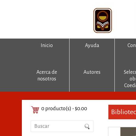
Inicio
Ayuda
Con
Acerca de
Autores
Selec
nosotros
ob
Coedi
0 producto(s) - $0.00
Bibliote