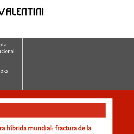
nta
acional
ooks
a híbrida mundial: fractura de la