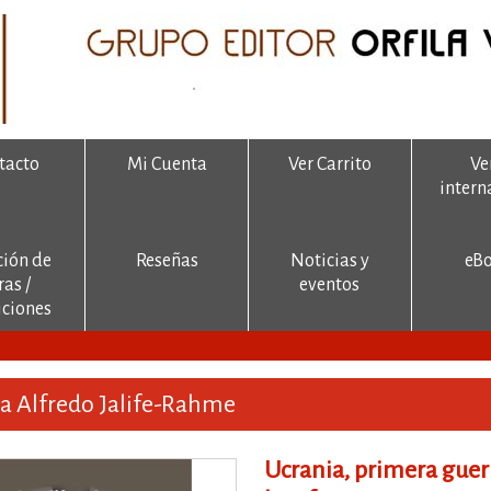
tacto
Mi Cuenta
Ver Carrito
Ve
intern
ción de
Reseñas
Noticias y
eB
ras /
eventos
ciones
ca Alfredo Jalife-Rahme
Ucrania, primera guerr