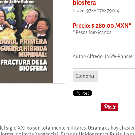
biosfera
Clave: 9786078879014
Precio: $ 280.00 MXN*
* Pesos Mexicanos
Autor: Alfredo: Jalife-Rahme
Comprar
del siglo XXI no son totalmente militares. Ucrania es hoy el asi
n forma indirecta/tangencial, Estados Unidos contra Rusia. Lo 