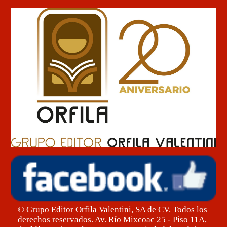
© Grupo Editor Orfila Valentini, SA de CV. Todos los
derechos reservados. Av. Río Mixcoac 25 - Piso 11A,